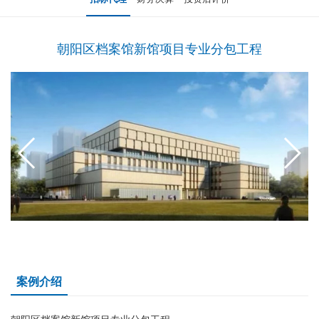
朝阳区档案馆新馆项目专业分包工程
案例介绍