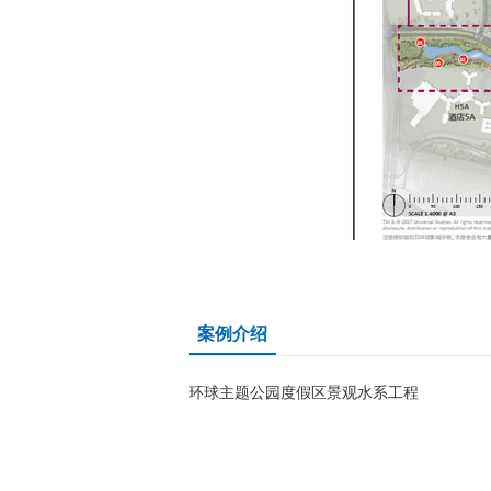
案例介绍
环球主题公园度假区景观水系工程