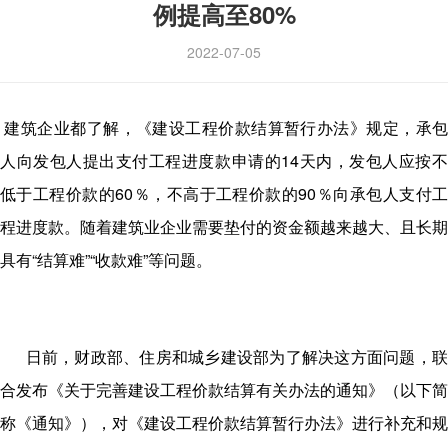
例提高至80%
2022-07-05
建筑企业都了解，《建设工程价款结算暂行办法》规定，承
人向发包人提出支付工程进度款申请的14天内，发包人应按不
低于工程价款的60％，不高于工程价款的90％向承包人支付工
程进度款。随着建筑业企业需要垫付的资金额越来越大、且长期
具有“结算难”“收款难”等问题。
日前，财政部、住房和城乡建设部为了解决这方面问题，
合发布《关于完善建设工程价款结算有关办法的通知》（以下简
称《通知》），对《建设工程价款结算暂行办法》进行补充和规