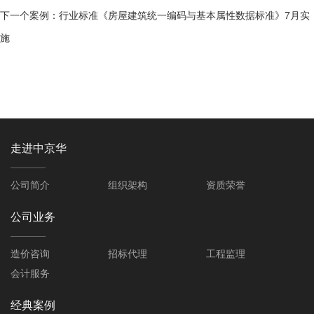
下一个案例：
行业标准《房屋建筑统一编码与基本属性数据标准》7月实
施
走进中京华
公司简介
组织架构
资质荣誉
公司业务
造价咨询
招标代理
工程监理
会计服务
经典案例