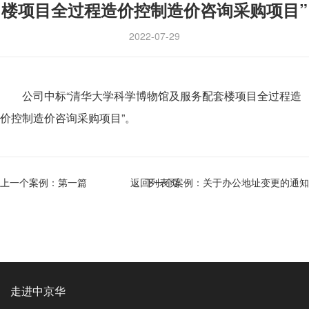
楼项目全过程造价控制造价咨询采购项目”
2022-07-29
公司中标“清华大学科学博物馆及服务配套楼项目全过程造
价控制造价咨询采购项目”。
上一个案例：
第一篇
返回列表页
下一个案例：
关于办公地址变更的通知
走进中京华