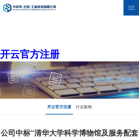
开云官方注册
开云官方注册
行业新闻
公司中标“清华大学科学博物馆及服务配套