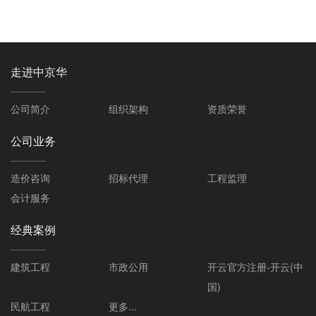
走进中京华
公司简介
组织架构
资质荣誉
公司业务
造价咨询
招标代理
工程监理
会计服务
经典案例
建筑工程
市政公用
开云官方注册-开云(中
国)
民航工程
更多...