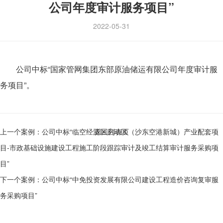
公司年度审计服务项目”
2022-05-31
公司中标“国家管网集团东部原油储运有限公司年度审计服
务项目”。
上一个案例：
公司中标“临空经济区启动区（沙东空港新城）产业配套项
返回列表页
目-市政基础设施建设工程施工阶段跟踪审计及竣工结算审计服务采购项
目”
下一个案例：
公司中标“中免投资发展有限公司建设工程造价咨询复审服
务采购项目”