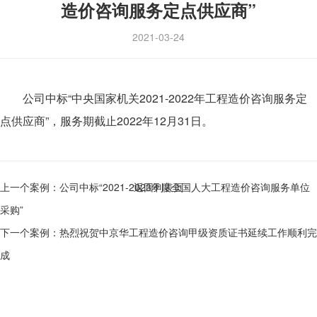
造价咨询服务定点供应商”
2021-03-24
公司中标“中央国家机关2021-2022年工程造价咨询服务定
点供应商”，服务期截止2022年12月31日。
上一个案例：
公司中标“2021-2023年度全国人大工程造价咨询服务单位
返回列表页
采购”
下一个案例：
热烈祝贺中京华工程造价咨询甲级资质证书延续工作顺利完
成