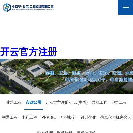
开云官方注册
建筑工程
市政公用
开云官方注册-开云(中国)
民航工程
电力工程
交通工程
水利工程
PPP项目
征地拆迁
设计优化
信息化与机房咨询
招标代理
财务决算
投资后评价