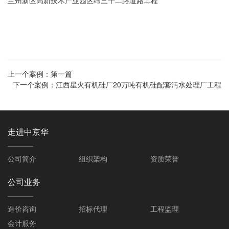
兰州新区高新技术产业园区纬三十二路道路工程
上一个案例：
第一篇
下一个案例：
江西星火有机硅厂20万吨有机硅配套污水处理厂工程
走进中京华
公司简介
组织架构
资质荣誉
公司业务
造价咨询
招标代理
工程监理
会计服务