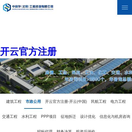
开云官方注册
建筑工程
市政公用
开云官方注册-开云(中国)
民航工程
电力工程
交通工程
水利工程
PPP项目
征地拆迁
设计优化
信息化与机房咨询
招标代理
财务决算
投资后评价