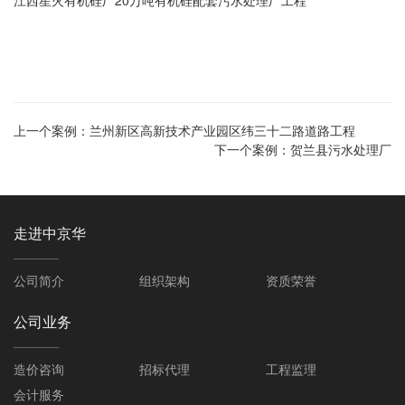
江西星火有机硅厂20万吨有机硅配套污水处理厂工程
上一个案例：
兰州新区高新技术产业园区纬三十二路道路工程
下一个案例：
贺兰县污水处理厂
走进中京华
公司简介
组织架构
资质荣誉
公司业务
造价咨询
招标代理
工程监理
会计服务