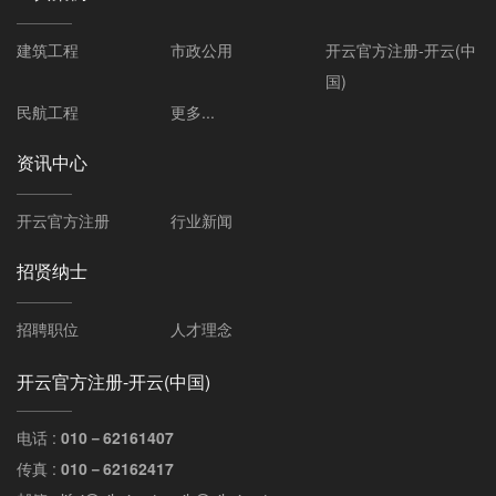
建筑工程
市政公用
开云官方注册-开云(中
国)
民航工程
更多...
资讯中心
开云官方注册
行业新闻
招贤纳士
招聘职位
人才理念
开云官方注册-开云(中国)
电话 :
010－62161407
传真 :
010－62162417