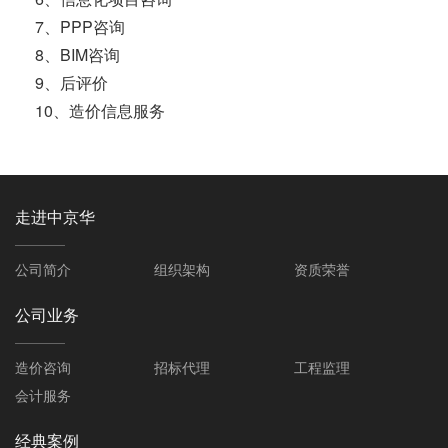
7、PPP咨询
8、BIM咨询
9、后评价
10、造价信息服务
走进中京华
公司简介
组织架构
资质荣誉
公司业务
造价咨询
招标代理
工程监理
会计服务
经典案例