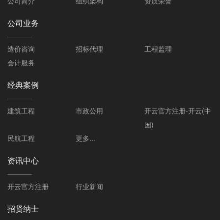
公司简介
组织架构
资质荣誉
公司业务
造价咨询
招标代理
工程监理
会计服务
经典案例
建筑工程
市政公用
开云官方注册-开云(中
国)
民航工程
更多...
资讯中心
开云官方注册
行业新闻
招贤纳士