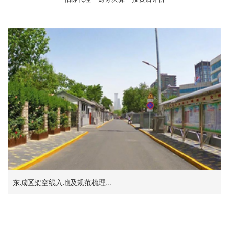
东城区架空线入地及规范梳理...