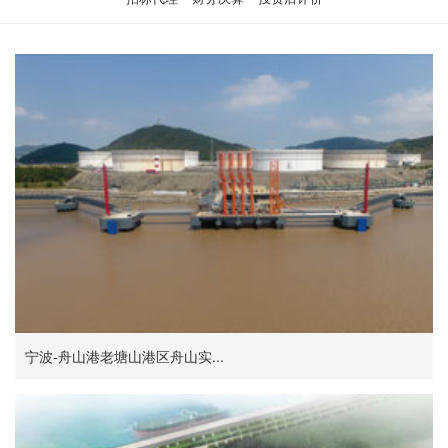
宁波-舟山港老塘山港区舟山实...