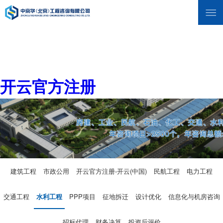
开云官方注册
建筑工程
市政公用
开云官方注册-开云(中国)
民航工程
电力工程
交通工程
水利工程
PPP项目
征地拆迁
设计优化
信息化与机房咨询
招标代理
财务决算
投资后评价