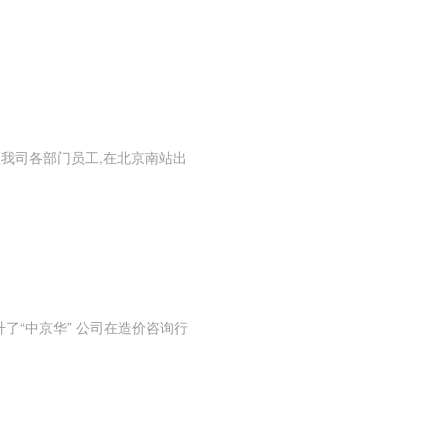
领我司各部门员工,在北京南站出
升了“中京华” 公司在造价咨询行