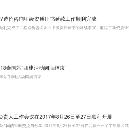
程造价咨询甲级资质证书延续工作顺利完成
，我司顺利完成了工程造价咨询企业甲级资质证书的延续事宜，取得了新资质证
018泰国站”团建活动圆满结束
泰国站”团建活动圆满结束
责人工作会议在2017年8月26日至27日顺利开展
单位间的经验交流与分享,2017年8月26日至27日在北京召开了半年度区