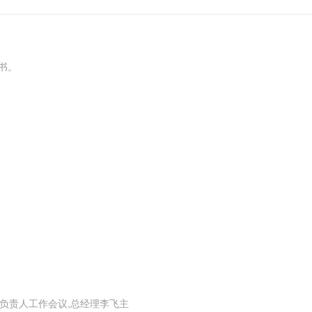
书。
域负责人工作会议,总经理李飞主