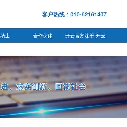
客户热线：010-62161407
贤纳士
合作伙伴
开云官方注册-开云
(中国)