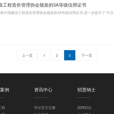
设工程造价管理协会颁发的3A等级信用证书
我司荣获中国建设工程造价管理协会颁发的3A等级信用证书,进一步提升了“中
上一页
1
2
3
下一页
案例
资讯中心
招贤纳士
工程
开云官方注册
招聘职位